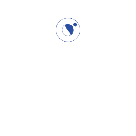
Lorem ipsum dolor sit amet, consectetur adipiscing elit, sed do
eiusmod tempor incididunt ut labore et dolore magna aliqua.
Subscribe Now
Mi razumemo da različite okolnosti zahtevaju različite oblike